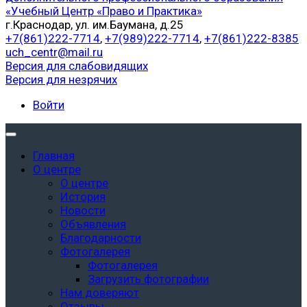
«Учебный Центр «Право и Практика»
г.Краснодар, ул. им.Баумана, д.25
+7(861)222-7714
,
+7(989)222-7714
,
+7(861)222-8385
uch_centr@mail.ru
Версия для слабовидящих
Версия для незрячих
Войти
Главная
О центре
О центре
История
Новости
Объявления
Благодарности
Фотогалерея
Фотогалерея
Загрузить фотографии
Нам доверяют
Отзывы