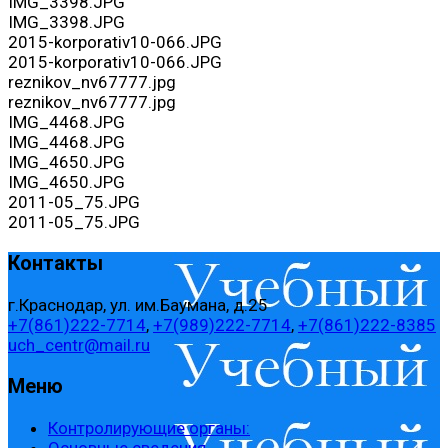
IMG_3398.JPG
IMG_3398.JPG
2015-korporativ10-066.JPG
2015-korporativ10-066.JPG
reznikov_nv67777.jpg
reznikov_nv67777.jpg
IMG_4468.JPG
IMG_4468.JPG
IMG_4650.JPG
IMG_4650.JPG
2011-05_75.JPG
2011-05_75.JPG
Контакты
г.Краснодар, ул. им.Баумана, д.25
+7(861)222-7714
,
+7(989)222-7714
,
+7(861)222-8385
uch_centr@mail.ru
Меню
Контролирующие органы:
Основные сведения